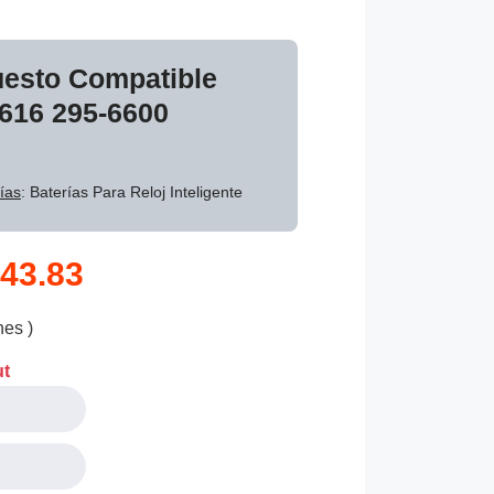
uesto Compatible
T616 295-6600
ías
: Baterías Para Reloj Inteligente
43.83
nes )
ut