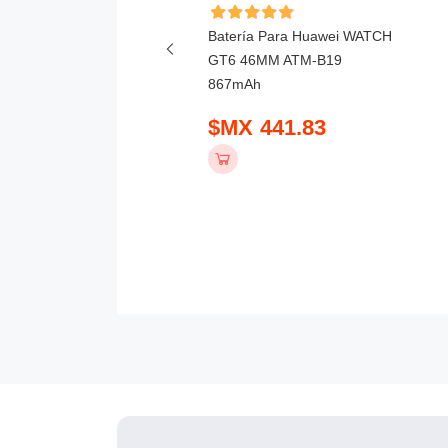
ía Para Oppo Watch X
31 500mAh
Batería Para Huawei WATCH
GT6 46MM ATM-B19
 390.83
867mAh
$MX 441.83