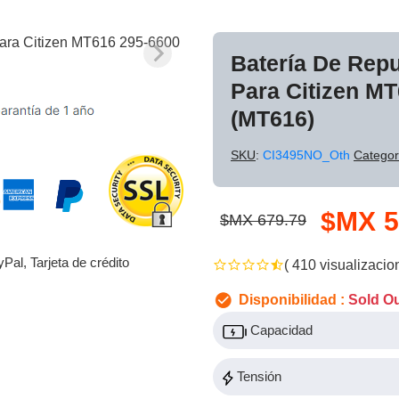
Batería De Rep
Para Citizen M
(MT616)
SKU
:
CI3495NO_Oth
Categor
$MX 5
$MX 679.79
yPal, Tarjeta de crédito
( 410 visualizacio
Disponibilidad :
Sold O
Capacidad
Tensión