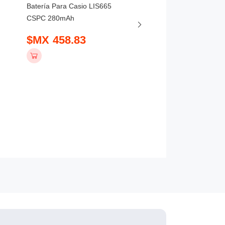
Batería Para Casio LIS665
CSPC 280mAh
Batería Para Huawei W
800mAh
$MX 458.83
$MX 441.83