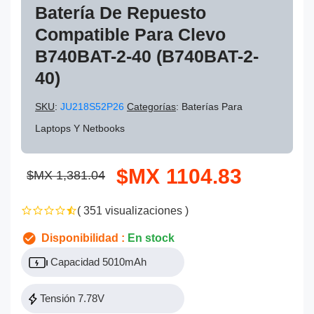
Batería De Repuesto
Compatible Para Clevo
B740BAT-2-40 (B740BAT-2-
40)
SKU
:
JU218S52P26
Categorías
: Baterías Para
Laptops Y Netbooks
$MX 1104.83
$MX 1,381.04
( 351 visualizaciones )
Disponibilidad :
En stock
Capacidad 5010mAh
Tensión 7.78V