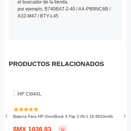
el buscador de la tienda.
por ejemplo, B740BAT-2-40 / AA-PB9NC6B /
A32-M47 / BTY-L45
PRODUCTOS RELACIONADOS
Batería Para HP OmniBook X Flip 2-IN-1 16 8810mAh
Ba
$MX 1036.83
$