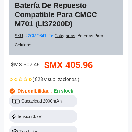
Batería De Repuesto
Compatible Para CMCC
M701 (LI37200D)
SKU
:
22CMC641_Te
Categorías
: Baterías Para
Celulares
$MX 405.96
$MX 507.45
( 828 visualizaciones )
Disponibilidad :
En stock
Capacidad 2000mAh
Tensión 3.7V
Tipo Li-ion