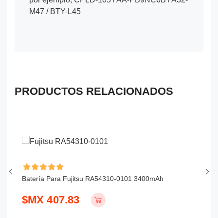
M47 / BTY-L45
PRODUCTOS RELACIONADOS
Batería Para Fujitsu RA54310-0101 3400mAh
Ba
$MX 407.83
$