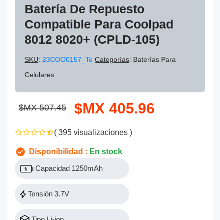
Batería De Repuesto
Compatible Para Coolpad
8012 8020+ (CPLD-105)
SKU
:
23COO0157_Te
Categorías
: Baterías Para
Celulares
$MX 405.96
$MX 507.45
( 395 visualizaciones )
Disponibilidad :
En stock
Capacidad 1250mAh
Tensión 3.7V
Tipo Li-ion