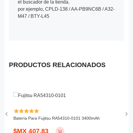
el buscador de la tienda.
por ejemplo, CPLD-138 / AA-PB9NC6B / A32-
M47 / BTY-L45
PRODUCTOS RELACIONADOS
Batería Para Fujitsu RA54310-0101 3400mAh
Ba
$MX 407.83
$