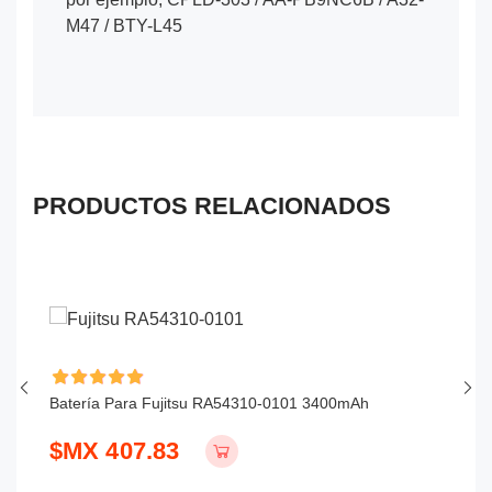
M47 / BTY-L45
PRODUCTOS RELACIONADOS
Batería Para Fujitsu RA54310-0101 3400mAh
Ba
$MX 407.83
$