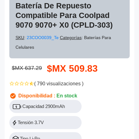
Batería De Repuesto
Compatible Para Coolpad
9070 9070+ X0 (CPLD-303)
SKU
:
23COO0039_Te
Categorías
: Baterías Para
Celulares
$MX 509.83
$MX 637.29
( 790 visualizaciones )
Disponibilidad :
En stock
Capacidad 2900mAh
Tensión 3.7V
Tipo Li-Po