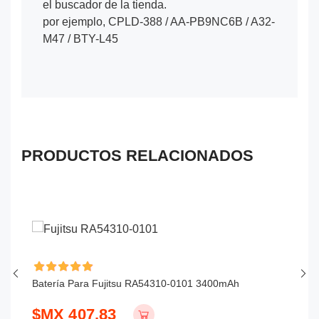
el buscador de la tienda.
por ejemplo, CPLD-388 / AA-PB9NC6B / A32-
M47 / BTY-L45
PRODUCTOS RELACIONADOS
Batería Para Fujitsu RA54310-0101 3400mAh
Ba
$MX 407.83
$