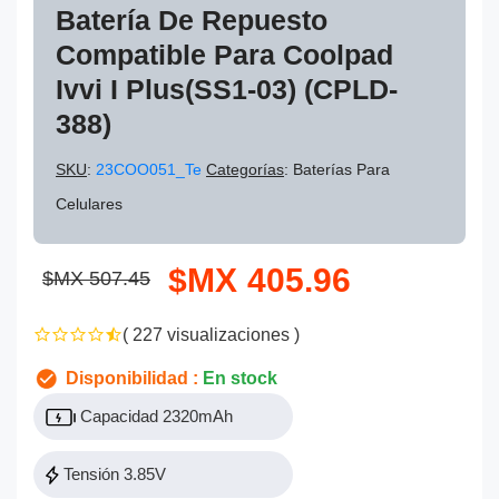
Batería De Repuesto
Compatible Para Coolpad
Ivvi I Plus(SS1-03) (CPLD-
388)
SKU
:
23COO051_Te
Categorías
: Baterías Para
Celulares
$MX 405.96
$MX 507.45
( 227 visualizaciones )
Disponibilidad :
En stock
Capacidad 2320mAh
Tensión 3.85V