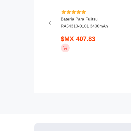
ía Para Honor X6D
Batería Para Fujitsu
mAh
RA54310-0101 3400mAh
 390.83
$MX 407.83