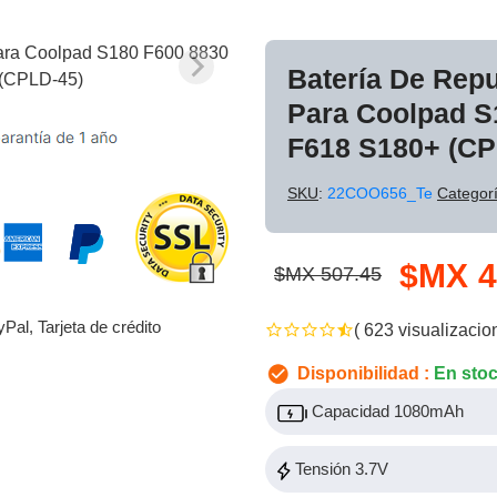
Batería De Rep
Para Coolpad S
F618 S180+ (CP
SKU
:
22COO656_Te
Categor
$MX 4
$MX 507.45
yPal, Tarjeta de crédito
( 623 visualizacio
Disponibilidad :
En sto
Capacidad 1080mAh
Tensión 3.7V