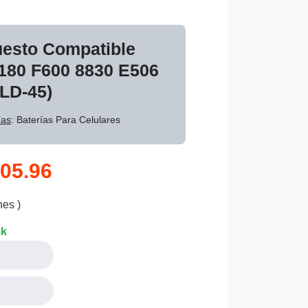
uesto Compatible
180 F600 8830 E506
LD-45)
ías
: Baterías Para Celulares
05.96
nes )
ck