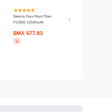
Batería Para IHunt Titan
Batería Para Vivo X20
P13000 12500mAh
5800mAh
$MX 577.83
$MX 407.83