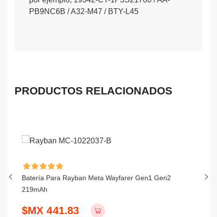
PB9NC6B / A32-M47 / BTY-L45
PRODUCTOS RELACIONADOS
Batería Para Rayban Meta Wayfarer Gen1 Gen2
Ba
219mAh
1
$MX 441.83
$