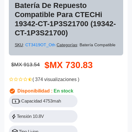
Batería De Repuesto
Compatible Para CTECHi
19342-CT-1P3S21700 (19342-
CT-1P3S21700)
SKU
:
CT3419OT_Oth
Categorías
: Batería Compatible
$MX 730.83
$MX 913.54
( 374 visualizaciones )
Disponibilidad :
En stock
Capacidad 4753mah
Tensión 10.8V
Tipo Li-ion