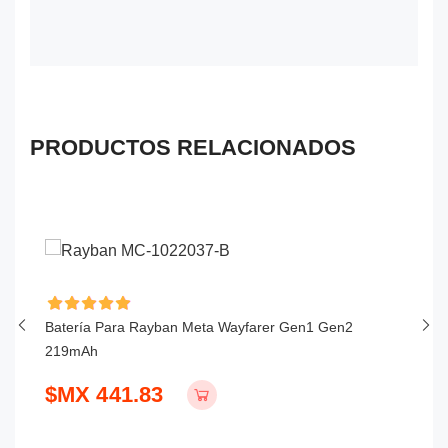
PRODUCTOS RELACIONADOS
Batería Para Rayban Meta Wayfarer Gen1 Gen2
Ba
219mAh
1
$MX 441.83
$