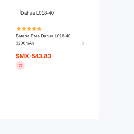
Batería Para Dahua L018-40
Batería Para DJI MIC
3200mAh
BHX211-320-3.85V 3
$MX 543.83
$MX 441.83