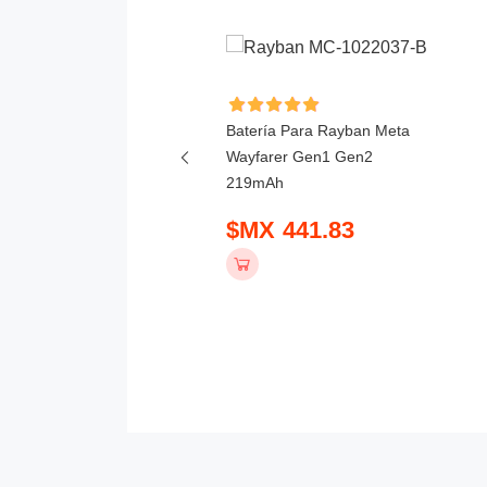
ía Para Hikvision DS-
Batería Para Rayban Meta
T-A 3000mAh
Wayfarer Gen1 Gen2
219mAh
 798.83
$MX 441.83