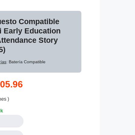
uesto Compatible
 Early Education
ttendance Story
5)
ías
: Batería Compatible
05.96
nes )
ck