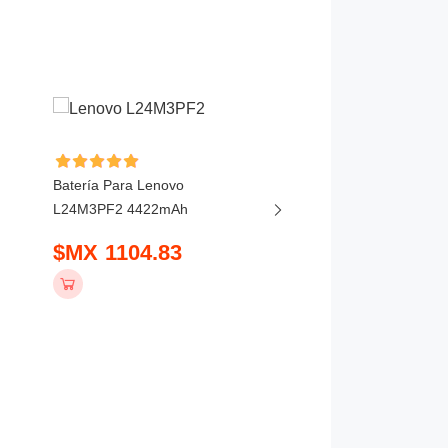
Batería Para Lenovo
Batería Para Lenovo
L24M3PF2 4422mAh
ThinkBook 16P G6 202
5450mAh
$MX 1104.83
$MX 1036.83