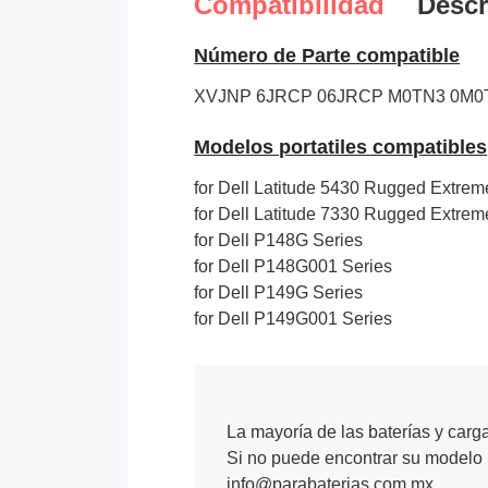
Compatibilidad
Descr
Número de Parte compatible
XVJNP
6JRCP
06JRCP
M0TN3
0M0
Modelos portatiles compatibles
for Dell Latitude 5430 Rugged Extreme
for Dell Latitude 7330 Rugged Extreme
for Dell P148G Series
for Dell P148G001 Series
for Dell P149G Series
for Dell P149G001 Series
La mayoría de las baterías y carg
Si no puede encontrar su modelo p
info@parabaterias.com.mx.