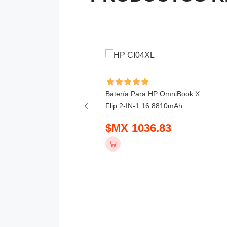
ía Para Lenovo 300w 2-
Batería Para HP OmniBook X
Gen 5 4156mAh
Flip 2-IN-1 16 8810mAh
 781.83
$MX 1036.83