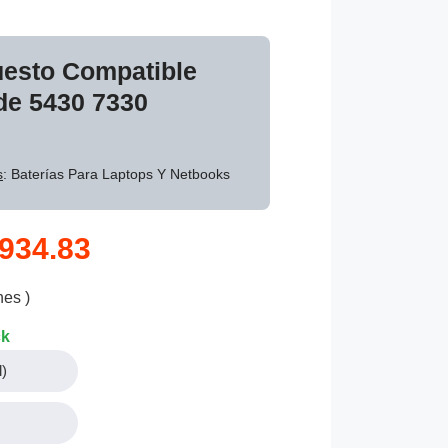
uesto Compatible
ude 5430 7330
s
: Baterías Para Laptops Y Netbooks
934.83
nes )
ck
)