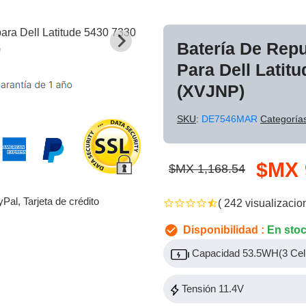
Batería De Rep
Para Dell Latit
(XVJNP)
SKU
:
DE7546MAR
Categoría
$MX 
$MX 1,168.54
yPal, Tarjeta de crédito
( 242 visualizacio
Disponibilidad :
En sto
Capacidad 53.5WH(3 Cell
Tensión 11.4V