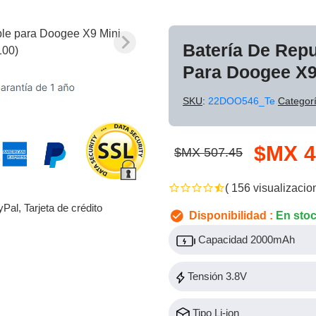
Batería De Rep
Para Doogee X9
SKU
:
22DOO546_Te
Categor
$MX 4
$MX 507.45
( 156 visualizacio
yPal, Tarjeta de crédito
Disponibilidad :
En sto
Capacidad 2000mAh
Tensión 3.8V
Tipo Li-ion