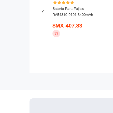
ía Para Honor X6D
Batería Para Fujitsu
mAh
RA54310-0101 3400mAh
 390.83
$MX 407.83