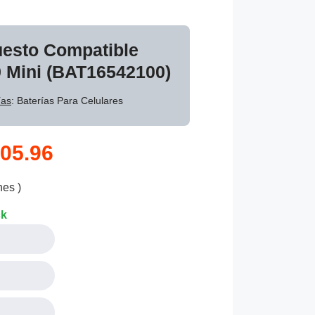
uesto Compatible
 Mini (BAT16542100)
ías
: Baterías Para Celulares
05.96
nes )
ck