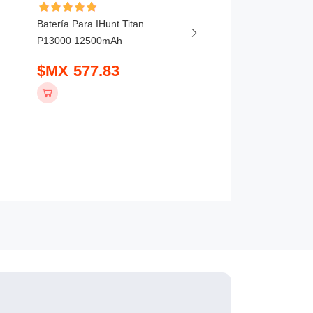
Batería Para IHunt Titan
Batería Para Vivo X20
P13000 12500mAh
5800mAh
$MX 577.83
$MX 407.83