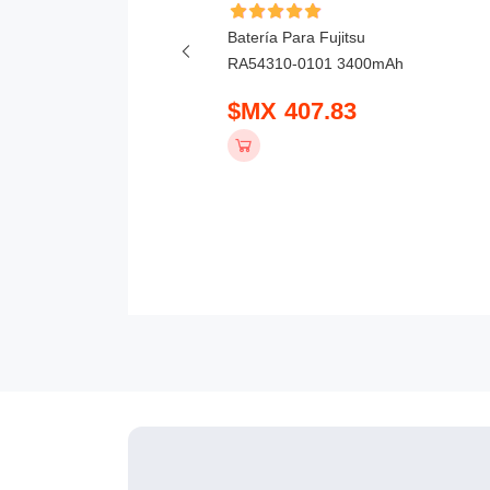
ía Para Honor X6D
Batería Para Fujitsu
mAh
RA54310-0101 3400mAh
 390.83
$MX 407.83