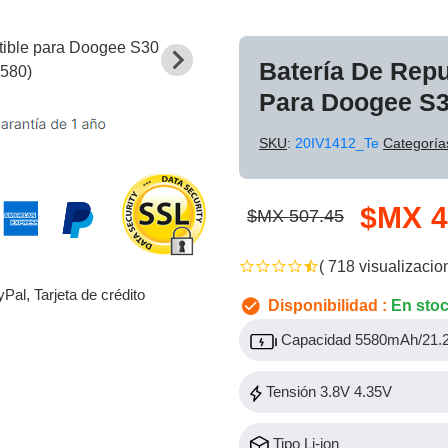
Batería De Rep
Para Doogee S
SKU
:
20IV1412_Te
Categoría
$MX 4
$MX 507.45
( 718 visualizacio
yPal, Tarjeta de crédito
Disponibilidad :
En sto
Capacidad 5580mAh/21
Tensión 3.8V 4.35V
Tipo Li-ion