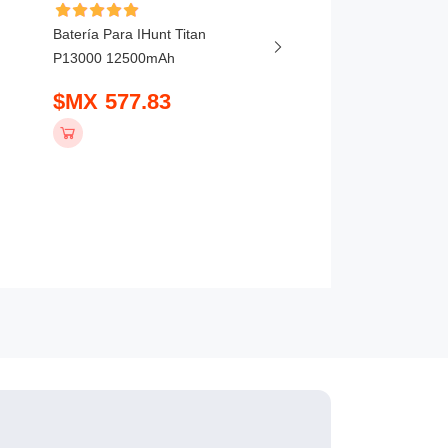
Batería Para IHunt Titan
Batería Para Vivo X20
P13000 12500mAh
5800mAh
$MX 577.83
$MX 407.83