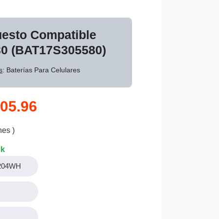
uesto Compatible
30 (BAT17S305580)
s
: Baterías Para Celulares
05.96
nes )
ck
.204WH