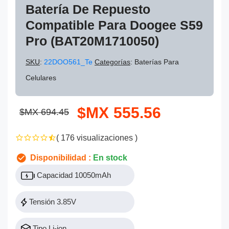
Batería De Repuesto
Compatible Para Doogee S59
Pro (BAT20M1710050)
SKU
:
22DOO561_Te
Categorías
: Baterías Para
Celulares
$MX 555.56
$MX 694.45
( 176 visualizaciones )
Disponibilidad :
En stock
Capacidad 10050mAh
Tensión 3.85V
Tipo Li-ion