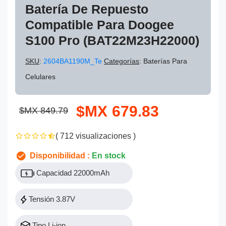
Batería De Repuesto
Compatible Para Doogee
S100 Pro (BAT22M23H22000)
SKU
:
2604BA1190M_Te
Categorías
: Baterías Para
Celulares
$MX 679.83
$MX 849.79
( 712 visualizaciones )
Disponibilidad :
En stock
Capacidad 22000mAh
Tensión 3.87V
Tipo Li-ion