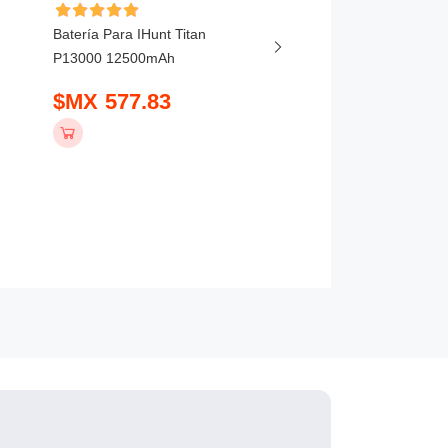
Batería Para IHunt Titan
Batería Para Vivo X20
P13000 12500mAh
5800mAh
$MX 577.83
$MX 407.83