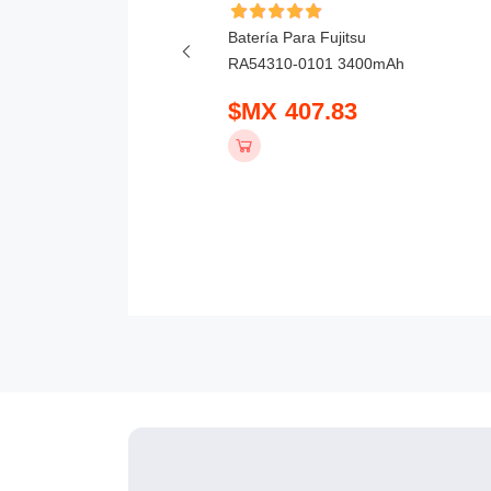
ía Para Honor X6D
Batería Para Fujitsu
mAh
RA54310-0101 3400mAh
 390.83
$MX 407.83