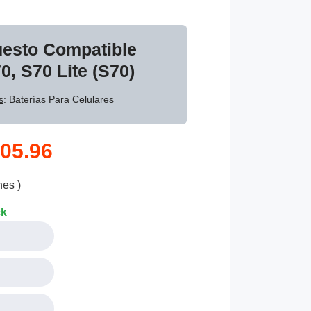
uesto Compatible
, S70 Lite (S70)
s
: Baterías Para Celulares
05.96
nes )
ck