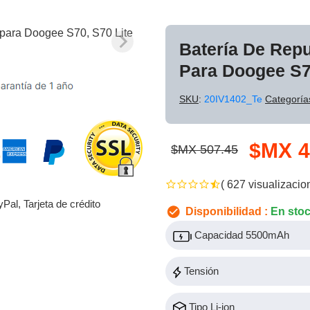
Batería De Rep
Para Doogee S70
SKU
:
20IV1402_Te
Categoría
$MX 4
$MX 507.45
( 627 visualizacio
yPal, Tarjeta de crédito
Disponibilidad :
En sto
Capacidad 5500mAh
Tensión
Tipo Li-ion