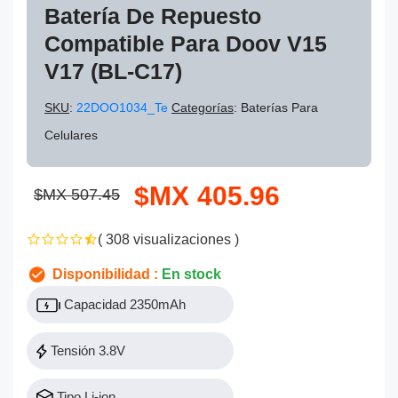
Batería De Repuesto
Compatible Para Doov V15
V17 (BL-C17)
SKU
:
22DOO1034_Te
Categorías
: Baterías Para
Celulares
$MX 405.96
$MX 507.45
( 308 visualizaciones )
Disponibilidad :
En stock
Capacidad 2350mAh
Tensión 3.8V
Tipo Li-ion