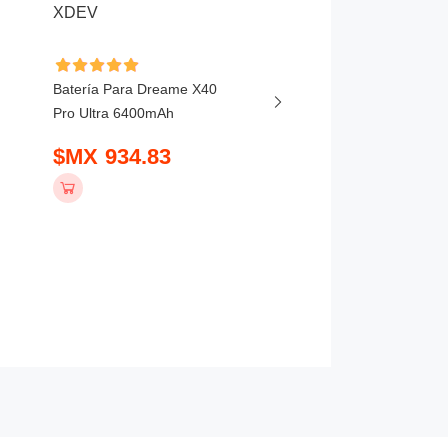
Batería Para Dreame X40
Batería Para Ezviz RS
Pro Ultra 6400mAh
6400mAh
$MX 934.83
$MX 798.83