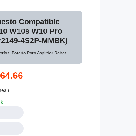
uesto Compatible
10 W10s W10 Pro
P2149-4S2P-MMBK)
orías
: Batería Para Aspirdor Robot
64.66
nes )
ck