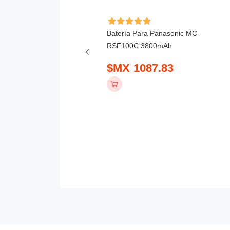
Batería Para Panasonic MC-
ía Para Ecovacs
RSF100C 3800mAh
50CH-2600-4S1P
$MX 1087.83
t Vacuum 2500mAh
 475.83