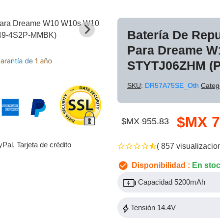
Batería De Rep
Para Dreame W
STYTJ06ZHM (
SKU
:
DR57A75SE_Oth
Categ
$MX 7
$MX 955.83
yPal, Tarjeta de crédito
( 857 visualizacio
Disponibilidad :
En sto
Capacidad 5200mAh
Tensión 14.4V