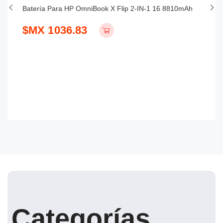
Batería Para HP OmniBook X Flip 2-IN-1 16 8810mAh
Ba
$MX 1036.83
$
Categorías