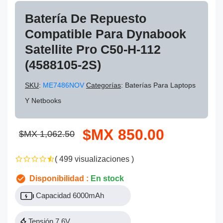
Batería De Repuesto
Compatible Para Dynabook
Satellite Pro C50-H-112
(4588105-2S)
SKU
:
ME7486NOV
Categorías
: Baterías Para Laptops
Y Netbooks
$MX 850.00
$MX 1,062.50
( 499 visualizaciones )
Disponibilidad :
En stock
Capacidad 6000mAh
Tensión 7.6V