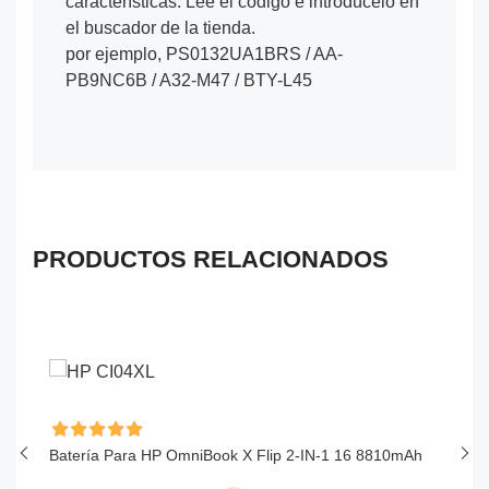
características. Lee el código e introdúcelo en
el buscador de la tienda.
por ejemplo, PS0132UA1BRS / AA-
PB9NC6B / A32-M47 / BTY-L45
PRODUCTOS RELACIONADOS
Batería Para HP OmniBook X Flip 2-IN-1 16 8810mAh
Ba