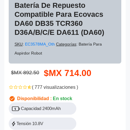
Batería De Repuesto
Compatible Para Ecovacs
DA60 DB35 TCR360
D36A/B/C/E DA611 (DA60)
SKU
:
EC3578MA_Oth
Categorías
: Batería Para
Aspirdor Robot
$MX 714.00
$MX 892.50
( 777 visualizaciones )
Disponibilidad :
En stock
Capacidad 2400mAh
Tensión 10.8V