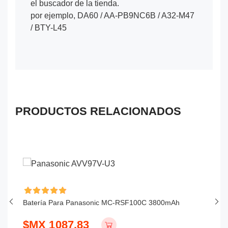
el buscador de la tienda.
por ejemplo, DA60 / AA-PB9NC6B / A32-M47
/ BTY-L45
PRODUCTOS RELACIONADOS
Batería Para Panasonic MC-RSF100C 3800mAh
Ba
5
$MX 1087.83