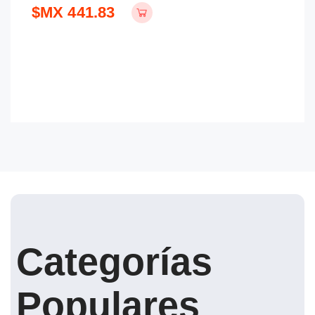
$MX 441.83
$
Categorías
Populares