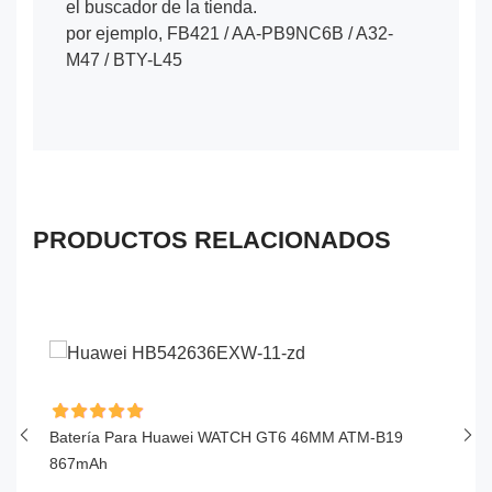
el buscador de la tienda.
por ejemplo, FB421 / AA-PB9NC6B / A32-
M47 / BTY-L45
PRODUCTOS RELACIONADOS
Batería Para Huawei WATCH GT6 46MM ATM-B19
Ba
867mAh
S