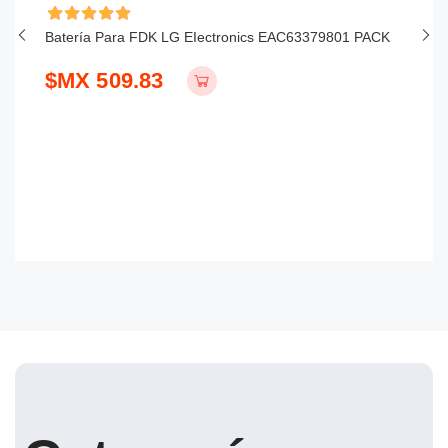
vo
Batería Para FDK LG EIectronics EAC63379801 PACK
Ba
1
$MX 509.83
$