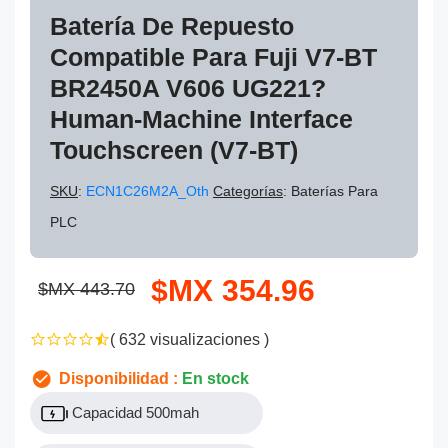
Batería De Repuesto
Compatible Para Fuji V7-BT
BR2450A V606 UG221?
Human-Machine Interface
Touchscreen (V7-BT)
SKU
:
ECN1C26M2A_Oth
Categorías
: Baterías Para
PLC
$MX 354.96
$MX 443.70
( 632 visualizaciones )
Disponibilidad :
En stock
Capacidad 500mah