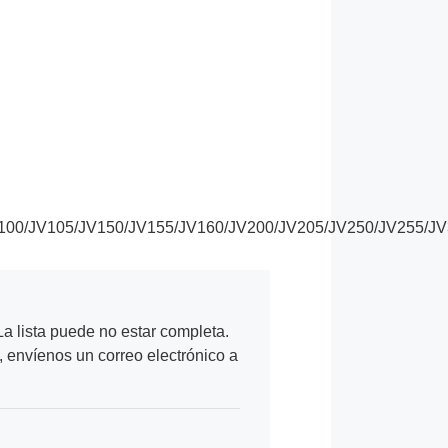
50/JV100/JV105/JV150/JV155/JV160/JV200/JV205/JV250/JV25
a lista puede no estar completa.
, envíenos un correo electrónico a