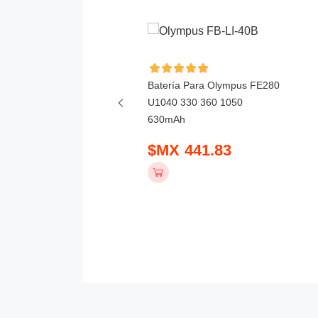
ía Para Yongnuo
Batería Para Olympus FE280
0Li 1800mAh
U1040 330 360 1050
630mAh
 475.83
$MX 441.83