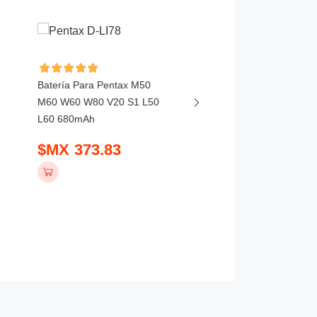
Batería Para Pentax M50
Batería Para Leica Q2
M60 W60 W80 V20 S1 L50
SL2 SL2S SL3 SL 252
L60 680mAh
$MX 1019.83
$MX 373.83