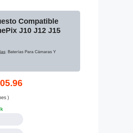
uesto Compatible
inePix J10 J12 J15
ías
: Baterías Para Cámaras Y
05.96
nes )
ck