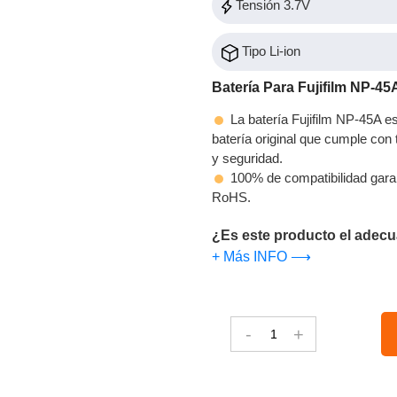
Tensión 3.7V
Tipo Li-ion
Batería Para Fujifilm NP-45
La batería Fujifilm NP-45A e
batería original que cumple con t
y seguridad.
100% de compatibilidad gara
RoHS.
¿Es este producto el adecu
+ Más INFO ⟶
-
+