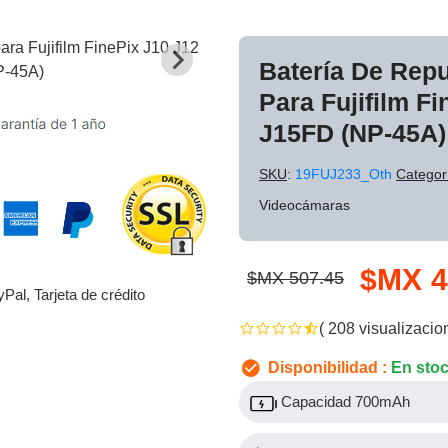
Batería De Rep
Para Fujifilm F
J15FD (NP-45A)
SKU
:
19FUJ233_Oth
Categor
Videocámaras
$MX 4
$MX 507.45
yPal, Tarjeta de crédito
( 208 visualizacio
Disponibilidad :
En sto
Capacidad 700mAh