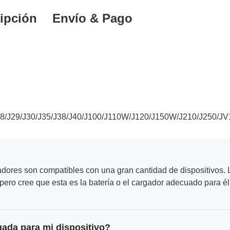
ipción
Envío & Pago
7/J28/J29/J30/J35/J38/J40/J100/J110W/J120/J150W/J210/J2
adores son compatibles con una gran cantidad de dispositivos. L
ero cree que esta es la batería o el cargador adecuado para él
uada para mi dispositivo?