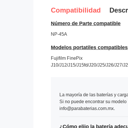
Compatibilidad
Descr
Número de Parte compatible
NP-45A
Modelos portatiles compatibles
Fujifilm FinePix
J10/J12/J15/J15fd/J20/J25/J26/J2
La mayoría de las baterías y carg
Si no puede encontrar su modelo p
info@parabaterias.com.mx.
¿Cómo elijo la batería adec