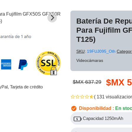
Batería De Rep
Para Fujifilm 
T125)
SKU
:
19FUJ095_Oth
Categor
Videocámaras
$MX 5
$MX 637.29
yPal, Tarjeta de crédito
( 131 visualizacio
Disponibilidad :
En sto
Capacidad 1250mAh