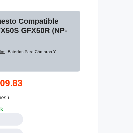
uesto Compatible
GFX50S GFX50R (NP-
ías
: Baterías Para Cámaras Y
09.83
nes )
ck