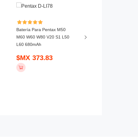
Batería Para Pentax M50
Batería Para Leica Q2
M60 W60 W80 V20 S1 L50
SL2 SL2S SL3 SL 252
L60 680mAh
$MX 1019.83
$MX 373.83