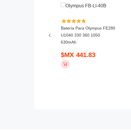
ía Para Yongnuo
Batería Para Olympus FE280
0Li 1800mAh
U1040 330 360 1050
630mAh
 475.83
$MX 441.83