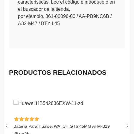
características. Lee el código e introdúcelo en
el buscador de la tienda.
por ejemplo, 361-00096-00 / AA-PB9NC6B /
A32-M47 / BTY-L45
PRODUCTOS RELACIONADOS
Batería Para Huawei WATCH GT6 46MM ATM-B19
Ba
867mAh
S