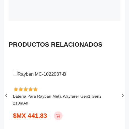
PRODUCTOS RELACIONADOS
Batería Para Rayban Meta Wayfarer Gen1 Gen2
Ba
219mAh
1
$MX 441.83
$