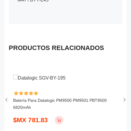
PRODUCTOS RELACIONADOS
Batería Para Datalogic PM9500 PM9501 PBT9500
Ba
6820mAh
P
$MX 781.83
$