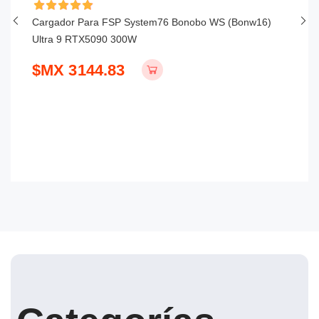
Cargador Para FSP System76 Bonobo WS (bonw16)
Ca
Ultra 9 RTX5090 300W
S
$MX 3144.83
$