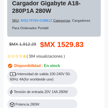
Cargador Gigabyte A18-
280P1A 280W
SKU
:
MSI17978V-GSB612
Categorías
: Cargadores
Para Ordenador Portátil
$MX 1529.83
$MX 1,912.29
( 384 visualizaciones )
Disponibilidad :
En stock
Intensidad de salida 100-240V 50-
60Hz 4A(for worldwide use)
Tensión de entrada 20V 14A 280W
Potencia 280W