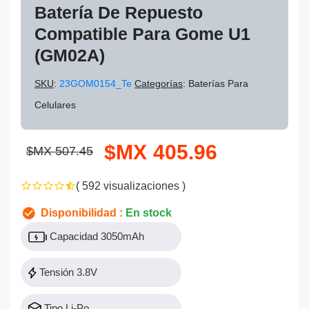
Batería De Repuesto
Compatible Para Gome U1
(GM02A)
SKU
:
23GOM0154_Te
Categorías
: Baterías Para
Celulares
$MX 405.96
$MX 507.45
( 592 visualizaciones )
Disponibilidad :
En stock
Capacidad 3050mAh
Tensión 3.8V
Tipo Li-Po