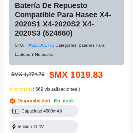
Batería De Repuesto
Compatible Para Hasee X4-
2020S1 X4-2020S2 X4-
2020S3 (524660)
SKU
:
HAS23OC1771
Categorías
: Baterías Para
Laptops Y Netbooks
$MX 1019.83
$MX 1,274.79
( 669 visualizaciones )
Disponibilidad :
En stock
Capacidad 4500mAh
Tensión 11.4V