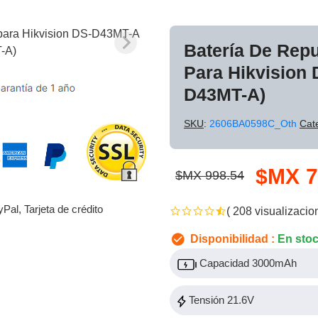
Batería De Rep
Para Hikvision
D43MT-A)
SKU
:
2606BA0598C_Oth
Cat
$MX 7
$MX 998.54
yPal, Tarjeta de crédito
( 208 visualizacio
Disponibilidad :
En sto
Capacidad 3000mAh
Tensión 21.6V