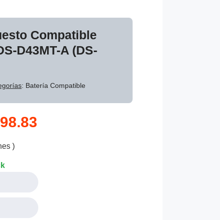
uesto Compatible
 DS-D43MT-A (DS-
egorías
: Batería Compatible
98.83
nes )
ck