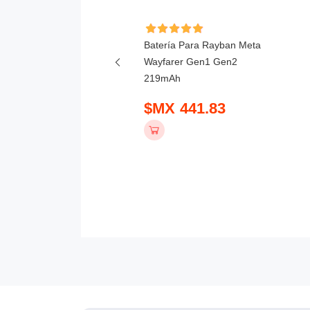
ía Para Dahua BAT2
Batería Para Rayban Meta
mAh
Wayfarer Gen1 Gen2
219mAh
 747.83
$MX 441.83