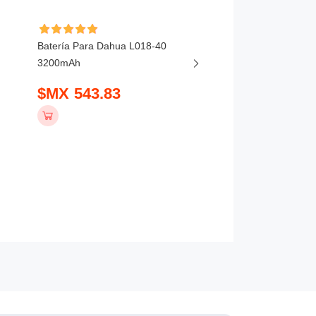
Batería Para Dahua L018-40
Batería Para DJI MIC
3200mAh
BHX211-320-3.85V 3
$MX 543.83
$MX 441.83