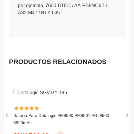
por ejemplo, 7600-BTEC / AA-PB9NC6B /
A32-M47 / BTY-L45
PRODUCTOS RELACIONADOS
Batería Para Datalogic PM9500 PM9501 PBT9500
Ba
6820mAh
P