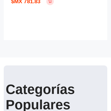
$MX 781.83
$
Categorías
Populares