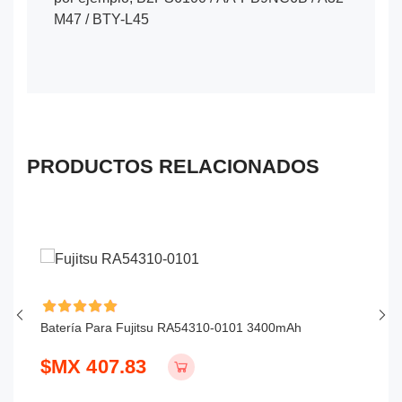
M47 / BTY-L45
PRODUCTOS RELACIONADOS
Batería Para Fujitsu RA54310-0101 3400mAh
Ba
$MX 407.83
$