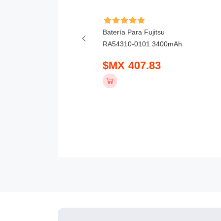
ía Para Honor X6D
Batería Para Fujitsu
mAh
RA54310-0101 3400mAh
 390.83
$MX 407.83