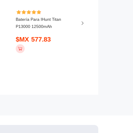
Batería Para IHunt Titan
Batería Para Vivo X20
P13000 12500mAh
5800mAh
$MX 577.83
$MX 407.83