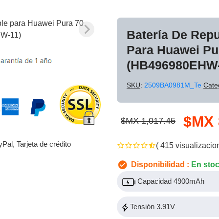
Batería De Rep
Para Huawei Pu
(HB496980EHW-
SKU
:
2509BA0981M_Te
Cate
$MX 
$MX 1,017.45
yPal, Tarjeta de crédito
( 415 visualizacio
Disponibilidad :
En sto
Capacidad 4900mAh
Tensión 3.91V