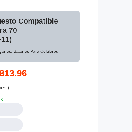
uesto Compatible
ra 70
11)
gorías
: Baterías Para Celulares
813.96
nes )
ck