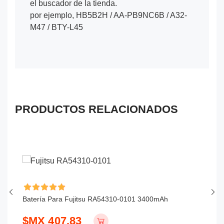
el buscador de la tienda.
por ejemplo, HB5B2H / AA-PB9NC6B / A32-
M47 / BTY-L45
PRODUCTOS RELACIONADOS
Batería Para Fujitsu RA54310-0101 3400mAh
Ba
$MX 407.83
$