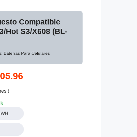
uesto Compatible
73/Hot S3/X608 (BL-
s
: Baterías Para Celulares
05.96
nes )
ck
.4WH