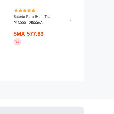
Batería Para IHunt Titan
Batería Para Vivo X20
P13000 12500mAh
5800mAh
$MX 577.83
$MX 407.83