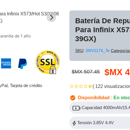
Batería De Rep
Para Infinix X5
39GX)
SKU
:
20IV1174_Te
Categoría
$MX 4
$MX 507.45
yPal, Tarjeta de crédito
( 122 visualizacio
Disponibilidad :
En sto
Capacidad 4000mAh/15
Tensión 3.85V 4.4V