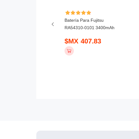
ía Para Honor X6D
Batería Para Fujitsu
mAh
RA54310-0101 3400mAh
 390.83
$MX 407.83