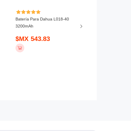
Batería Para Dahua L018-40
Batería Para DJI MIC
3200mAh
BHX211-320-3.85V 3
$MX 543.83
$MX 441.83