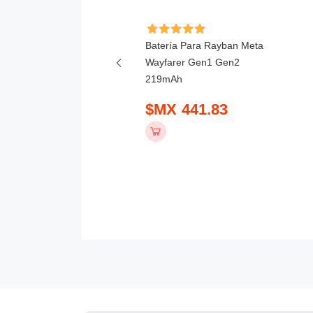
ía Para Hikvision DS-
Batería Para Rayban Meta
T-A 3000mAh
Wayfarer Gen1 Gen2
219mAh
 798.83
$MX 441.83