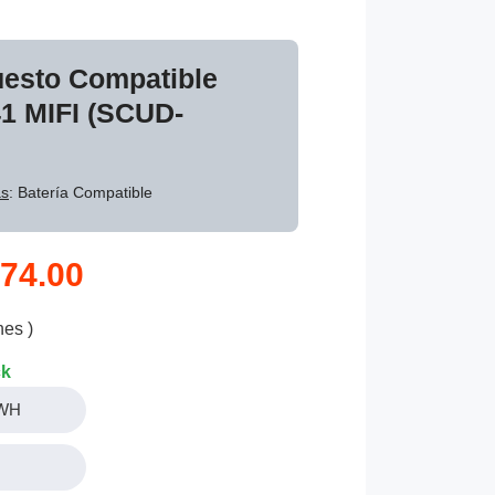
uesto Compatible
1 MIFI (SCUD-
as
: Batería Compatible
74.00
nes )
ck
9WH