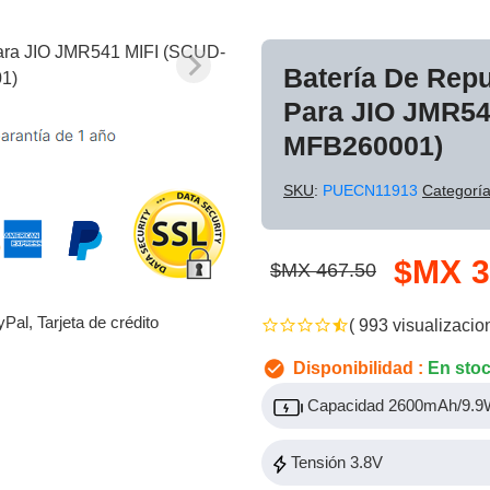
Batería De Rep
Para JIO JMR54
MFB260001)
SKU
:
PUECN11913
Categorí
$MX 3
$MX 467.50
yPal, Tarjeta de crédito
( 993 visualizacio
Disponibilidad :
En sto
Capacidad 2600mAh/9.
Tensión 3.8V