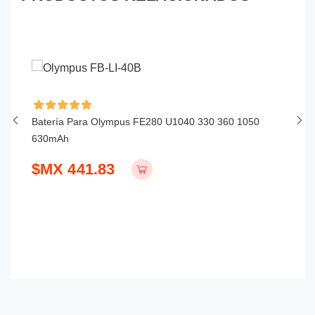
Batería Para Olympus FE280 U1040 330 360 1050
Ba
630mAh
$
$MX 441.83