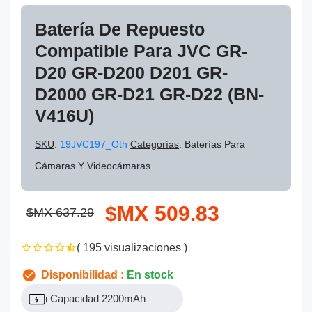
Batería De Repuesto
Compatible Para JVC GR-
D20 GR-D200 D201 GR-
D2000 GR-D21 GR-D22 (BN-
V416U)
SKU
:
19JVC197_Oth
Categorías
: Baterías Para
Cámaras Y Videocámaras
$MX 509.83
$MX 637.29
( 195 visualizaciones )
Disponibilidad :
En stock
Capacidad 2200mAh