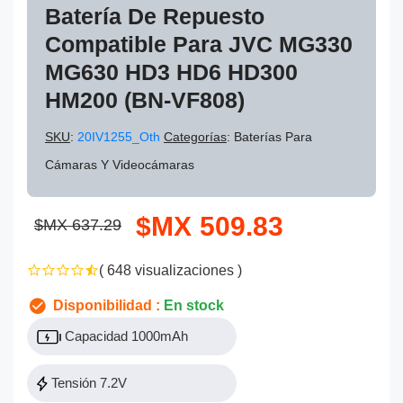
Batería De Repuesto
Compatible Para JVC MG330
MG630 HD3 HD6 HD300
HM200 (BN-VF808)
SKU
:
20IV1255_Oth
Categorías
: Baterías Para
Cámaras Y Videocámaras
$MX 509.83
$MX 637.29
( 648 visualizaciones )
Disponibilidad :
En stock
Capacidad 1000mAh
Tensión 7.2V