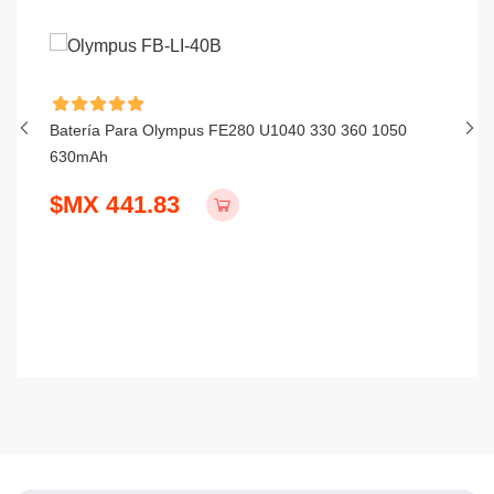
Batería Para Olympus FE280 U1040 330 360 1050
Ba
630mAh
$
$MX 441.83