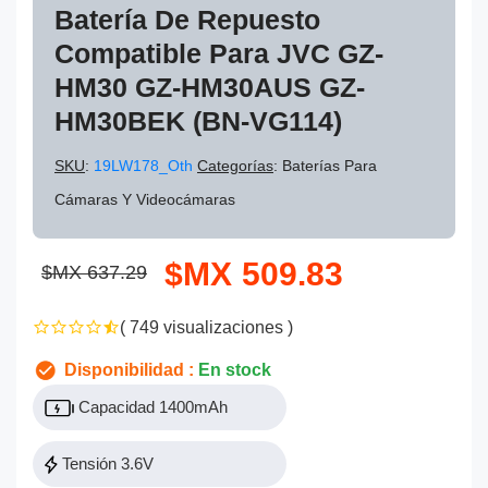
Batería De Repuesto
Compatible Para JVC GZ-
HM30 GZ-HM30AUS GZ-
HM30BEK (BN-VG114)
SKU
:
19LW178_Oth
Categorías
: Baterías Para
Cámaras Y Videocámaras
$MX 509.83
$MX 637.29
( 749 visualizaciones )
Disponibilidad :
En stock
Capacidad 1400mAh
Tensión 3.6V