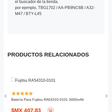
el buscador de la tienda.
por ejemplo, TBG1702 / AA-PB9NC6B / A32-
M47 / BTY-L45
PRODUCTOS RELACIONADOS
Batería Para Fujitsu RA54310-0101 3400mAh
Ba
$MX 407.83
$