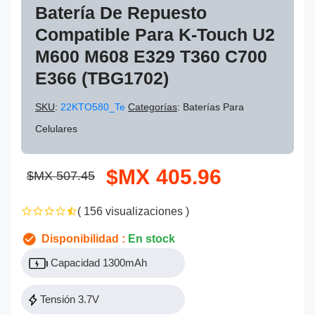
Batería De Repuesto
Compatible Para K-Touch U2
M600 M608 E329 T360 C700
E366 (TBG1702)
SKU
:
22KTO580_Te
Categorías
: Baterías Para
Celulares
$MX 405.96
$MX 507.45
( 156 visualizaciones )
Disponibilidad :
En stock
Capacidad 1300mAh
Tensión 3.7V