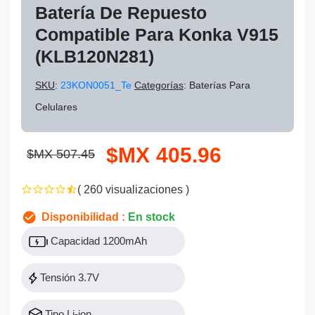
Batería De Repuesto
Compatible Para Konka V915
(KLB120N281)
SKU
:
23KON0051_Te
Categorías
: Baterías Para
Celulares
$MX 405.96
$MX 507.45
( 260 visualizaciones )
Disponibilidad :
En stock
Capacidad 1200mAh
Tensión 3.7V
Tipo Li-ion