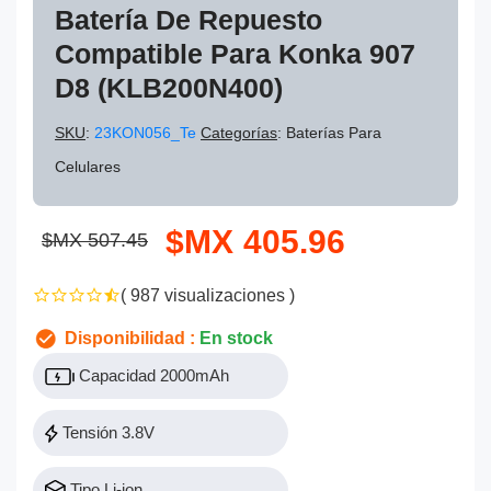
Batería De Repuesto
Compatible Para Konka 907
D8 (KLB200N400)
SKU
:
23KON056_Te
Categorías
: Baterías Para
Celulares
$MX 405.96
$MX 507.45
( 987 visualizaciones )
Disponibilidad :
En stock
Capacidad 2000mAh
Tensión 3.8V
Tipo Li-ion