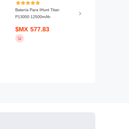
Batería Para IHunt Titan
Batería Para Vivo X20
P13000 12500mAh
5800mAh
$MX 577.83
$MX 407.83