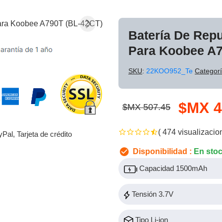
Batería De Rep
Para Koobee A7
SKU
:
22KOO952_Te
Categor
$MX 4
$MX 507.45
( 474 visualizacio
yPal, Tarjeta de crédito
Disponibilidad :
En sto
Capacidad 1500mAh
Tensión 3.7V
Tipo Li-ion