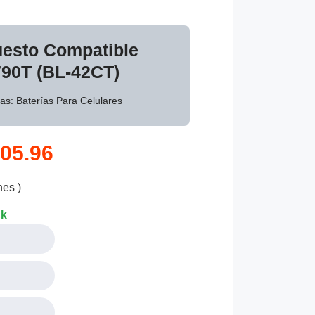
uesto Compatible
90T (BL-42CT)
ías
: Baterías Para Celulares
05.96
nes )
ck