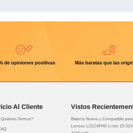
% de opiniones positivas
Más baratas que las origi
icio Al Cliente
Vistos Recientemen
¿Quiénes Somos?
Batería Nueva y Compatible par
Lenovo L21C4PH0 Li-Ion 15.52V
FAQ
4715mAh