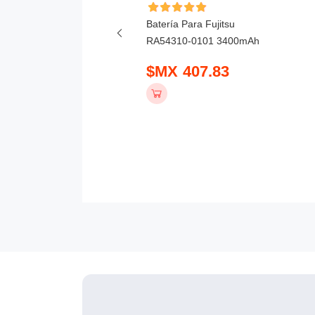
ía Para Honor X6D
Batería Para Fujitsu
mAh
RA54310-0101 3400mAh
 390.83
$MX 407.83