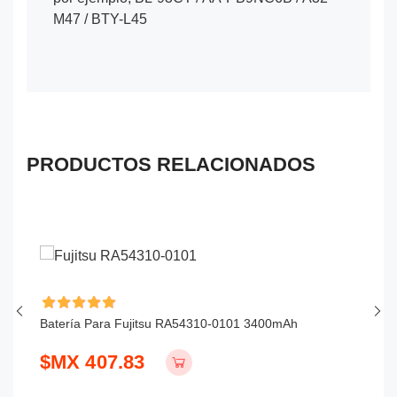
M47 / BTY-L45
PRODUCTOS RELACIONADOS
Batería Para Fujitsu RA54310-0101 3400mAh
Ba
$MX 407.83
$