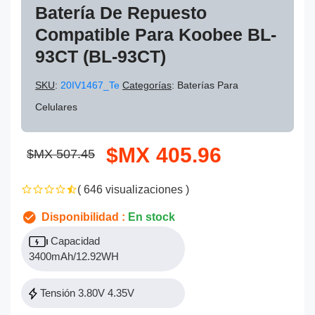
Batería De Repuesto
Compatible Para Koobee BL-
93CT (BL-93CT)
SKU
:
20IV1467_Te
Categorías
: Baterías Para
Celulares
$MX 405.96
$MX 507.45
( 646 visualizaciones )
Disponibilidad :
En stock
Capacidad
3400mAh/12.92WH
Tensión 3.80V 4.35V