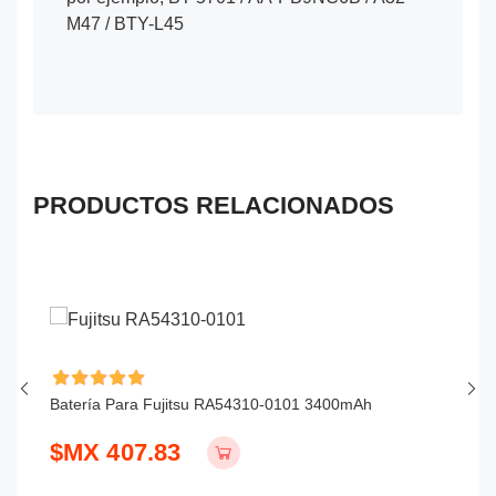
M47 / BTY-L45
PRODUCTOS RELACIONADOS
Batería Para Fujitsu RA54310-0101 3400mAh
Ba
$MX 407.83
$