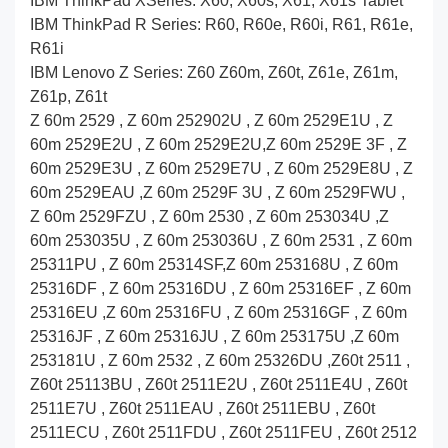
IBM ThinkPad XSeries: X60, X60s, X61, X61s Tablet
IBM ThinkPad R Series: R60, R60e, R60i, R61, R61e,
R61i
IBM Lenovo Z Series: Z60 Z60m, Z60t, Z61e, Z61m,
Z61p, Z61t
Z 60m 2529 , Z 60m 252902U , Z 60m 2529E1U , Z
60m 2529E2U , Z 60m 2529E2U,Z 60m 2529E 3F , Z
60m 2529E3U , Z 60m 2529E7U , Z 60m 2529E8U , Z
60m 2529EAU ,Z 60m 2529F 3U , Z 60m 2529FWU ,
Z 60m 2529FZU , Z 60m 2530 , Z 60m 253034U ,Z
60m 253035U , Z 60m 253036U , Z 60m 2531 , Z 60m
25311PU , Z 60m 25314SF,Z 60m 253168U , Z 60m
25316DF , Z 60m 25316DU , Z 60m 25316EF , Z 60m
25316EU ,Z 60m 25316FU , Z 60m 25316GF , Z 60m
25316JF , Z 60m 25316JU , Z 60m 253175U ,Z 60m
253181U , Z 60m 2532 , Z 60m 25326DU ,Z60t 2511 ,
Z60t 25113BU , Z60t 2511E2U , Z60t 2511E4U , Z60t
2511E7U , Z60t 2511EAU , Z60t 2511EBU , Z60t
2511ECU , Z60t 2511FDU , Z60t 2511FEU , Z60t 2512