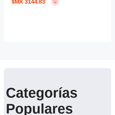
$MX 3144.83
$
Categorías
Populares