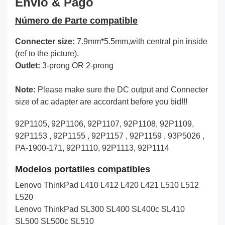
Envío & Pago
Número de Parte compatible
Connecter size:
7.9mm*5.5mm,with central pin inside
(ref to the picture).
Outlet:
3-prong OR 2-prong
Note:
Please make sure the DC output and Connecter
size of ac adapter are accordant before you bid!!!
92P1105, 92P1106, 92P1107, 92P1108, 92P1109,
92P1153 , 92P1155 , 92P1157 , 92P1159 , 93P5026 ,
PA-1900-171, 92P1110, 92P1113, 92P1114
Modelos portatiles compatibles
Lenovo ThinkPad L410 L412 L420 L421 L510 L512
L520
Lenovo ThinkPad SL300 SL400 SL400c SL410
SL500 SL500c SL510