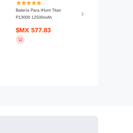
Batería Para IHunt Titan
Batería Para Vivo X20
P13000 12500mAh
5800mAh
$MX 577.83
$MX 407.83