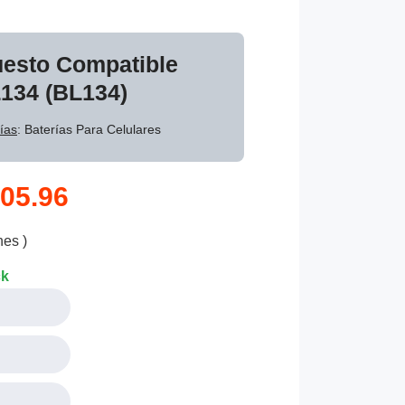
uesto Compatible
134 (BL134)
ías
: Baterías Para Celulares
05.96
nes )
ck