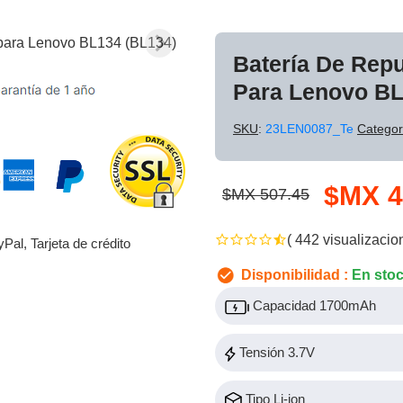
Batería De Rep
Para Lenovo BL
SKU
:
23LEN0087_Te
Categor
$MX 4
$MX 507.45
( 442 visualizacio
yPal, Tarjeta de crédito
Disponibilidad :
En sto
Capacidad 1700mAh
Tensión 3.7V
Tipo Li-ion