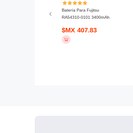
ía Para Honor X6D
Batería Para Fujitsu
mAh
RA54310-0101 3400mAh
 390.83
$MX 407.83